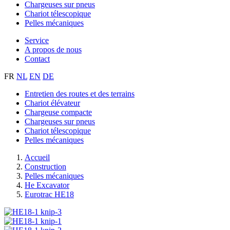
Chargeuses sur pneus
Chariot télescopique
Pelles mécaniques
Service
A propos de nous
Contact
FR
NL
EN
DE
Entretien des routes et des terrains
Chariot élévateur
Chargeuse compacte
Chargeuses sur pneus
Chariot télescopique
Pelles mécaniques
Accueil
Construction
Pelles mécaniques
He Excavator
Eurotrac HE18